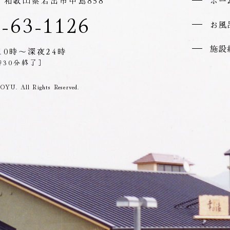
45 和歌山県岩出市中島858
ホー
-63-1126
お風
施設
10時～深夜24時
時30分終了］
U. All Rights Reserved.